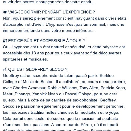
ouvrir des portes insoupçonnées de votre esprit…
👁️ VAIS-JE DORMIR PENDANT L'EXPÉRIENCE ?

Non, vous serez pleinement conscient, naviguant dans divers états 
d'absorption et d’éveil. L'hypnose n'est pas un sommeil, mais une 
immersion profonde dans votre monde intérieur...
🔐 EST-CE SÛR ET ACCESSIBLE À TOUS ?

Oui, l'hypnose est un état naturel et sécurisé, et cette odyssée est 
accessible dès 13 ans pour tous ceux ayant soif de découvertes 
spirituelles et musicales.
🎷 QUI EST GEOFFREY SECCO ?

Geoffrey est un saxophoniste de talent passé par le Berklee 
College of Music de Boston. Il a collaboré, au cours de sa carrière, 
avec Charles Aznavour, Robbie Williams, Tony Allen, Patricia Kaas, 
Manu Dibango, Yannick Noah ou Pascal Obispo, pour ne citer 
qu'eux. Mais à côté de sa carrière de saxophoniste, Geoffrey 
Secco se passionne également pour le développement personnel, 
les médecines traditionnelles chinoise, la méditation et le yoga. 
Cela parait donc couler de source que le musicien ait souhaité 
réunir ses deux passions. A son retour du Pérou, où il est parti 
découvrir le chamanisme amazonien, Geoffrey Secco crée ses 